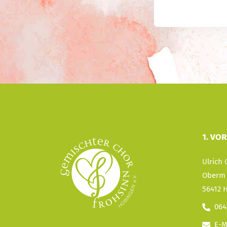
1. VO
Ulrich
Oberm 
56412 
064
E-M